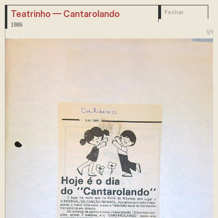
Teatrinho — Cantarolando
Fechar
1986
1
/
1