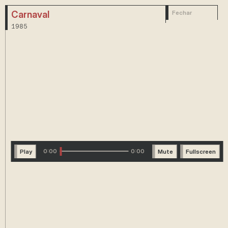
Carnaval
Fechar
1985
0:00
0:00
Play
Mute
Fullscreen