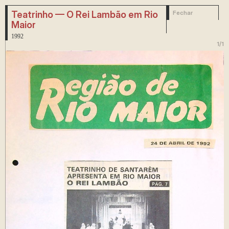
Teatrinho — O Rei Lambão em Rio
Fechar
Maior
1992
1
/
1