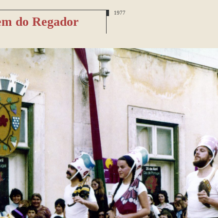
1977
m do Regador