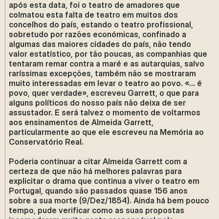
após esta data, foi o teatro de amadores que
colmatou esta falta de teatro em muitos dos
concelhos do país, estando o teatro profissional,
sobretudo por razões económicas, confinado a
algumas das maiores cidades do país, não tendo
valor estatístico, por tão poucas, as companhias que
tentaram remar contra a maré e as autarquias, salvo
raríssimas excepções, também não se mostraram
muito interessadas em levar o teatro ao povo. «… é
povo, quer verdade», escreveu Garrett, o que para
alguns políticos do nosso país não deixa de ser
assustador. E será talvez o momento de voltarmos
aos ensinamentos de Almeida Garrett,
particularmente ao que ele escreveu na Memória ao
Conservatório Real.
Poderia continuar a citar Almeida Garrett com a
certeza de que não há melhores palavras para
explicitar o drama que continua a viver o teatro em
Portugal, quando são passados quase 156 anos
sobre a sua morte (9/Dez/1854). Ainda há bem pouco
tempo, pude verificar como as suas propostas