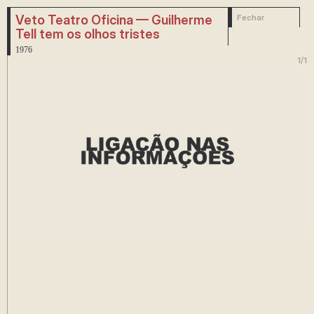
Veto Teatro Oficina — Guilherme
Fechar
Tell tem os olhos tristes
1976
1
/
1